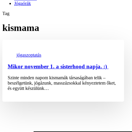
Jógaórák
Tag
kismama
jóga
szoptatás
Mikor november 1. a sisterhood napja. :)
Szinte minden napom kismamák társaságában telik –
beszélgetünk, jógázunk, masszázsokkal kényeztetem őket,
és együtt készülünk…