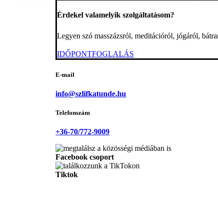
Érdekel valamelyik szolgáltatásom?
Legyen szó masszázsról, meditációról, jógáról, bátra
IDŐPONTFOGLALÁS
E-mail
info@szlifkatunde.hu
Telefonszám
+36-70/772-9009
Facebook csoport
Tiktok