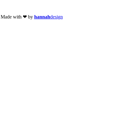
 Made with ❤ by
hannah
design