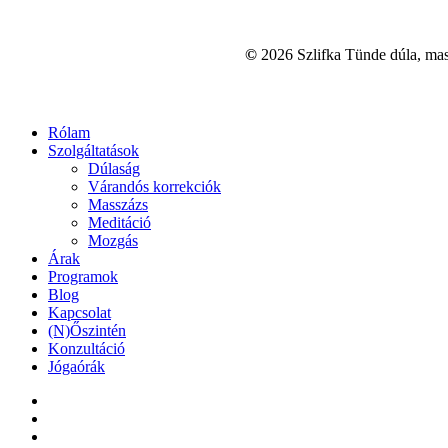
©
2026
Szlifka Tünde dúla, mas
Close
Rólam
Menu
Szolgáltatások
Dúlaság
Várandós korrekciók
Masszázs
Meditáció
Mozgás
Árak
Programok
Blog
Kapcsolat
(N)Őszintén
Konzultáció
Jógaórák
facebook
youtube
tiktok