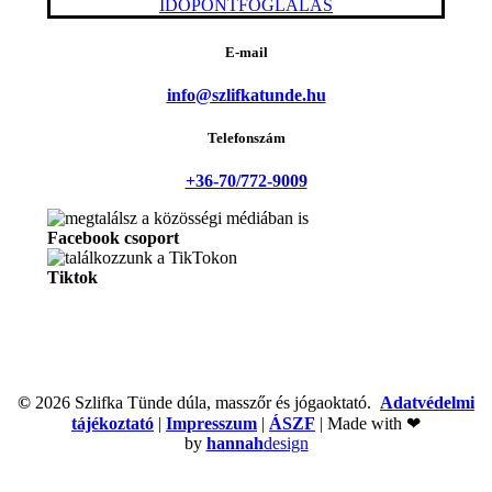
IDŐPONTFOGLALÁS
E-mail
info@szlifkatunde.hu
Telefonszám
+36-70/772-9009
Facebook csoport
Tiktok
©
2026
Szlifka Tünde dúla, masszőr és jógaoktató.
Adatvédelmi
tájékoztató
|
Impresszum
|
ÁSZF
| Made with ❤
by
hannah
design