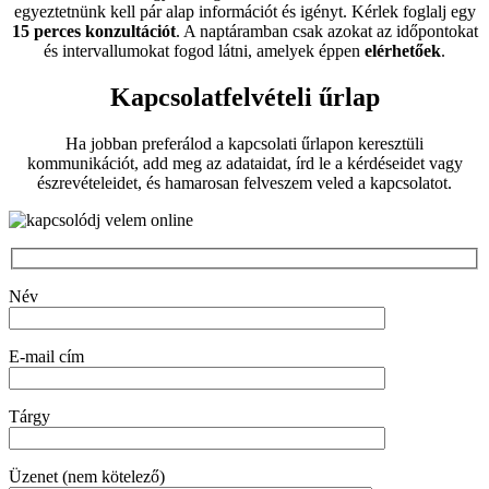
egyeztetnünk kell pár alap információt és igényt. Kérlek foglalj egy
15 perces konzultációt
. A naptáramban csak azokat az időpontokat
és intervallumokat fogod látni, amelyek éppen
elérhetőek
.
Kapcsolatfelvételi űrlap
Ha jobban preferálod a kapcsolati űrlapon keresztüli
kommunikációt, add meg az adataidat, írd le a kérdéseidet vagy
észrevételeidet, és hamarosan felveszem veled a kapcsolatot.
Név
E-mail cím
Tárgy
Üzenet (nem kötelező)