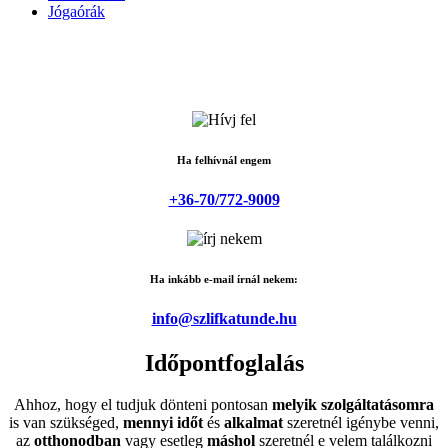
Jógaórák
Ha felhívnál engem
+36-70/772-9009
Ha inkább e-mail írnál nekem:
info@szlifkatunde.hu
Időpontfoglalás
Ahhoz, hogy el tudjuk dönteni pontosan
melyik szolgáltatásomra
is van szükséged,
mennyi időt
és
alkalmat
szeretnél igénybe venni,
az
otthonodban
vagy esetleg
máshol
szeretnél e velem találkozni