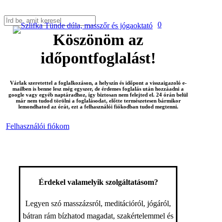
Skip
to
0
account
Menu
Close
main
Köszönöm az
Search
content
időpontfoglalást!
Várlak szeretettel a foglalkozáson, a helyszín és időpont a visszaigazoló e-
mailben is benne lesz még egyszer, de érdemes foglalás után hozzáadni a
google vagy egyéb naptáradhoz, így biztosan nem felejted el. 24 órán belül
már nem tudod törölni a foglalásodat, előtte természetesen bármikor
lemondhatod az órát, ezt a felhasználói fiókodban tudod megtenni.
Felhasználói fiókom
Érdekel valamelyik szolgáltatásom?
Legyen szó masszázsról, meditációról, jógáról,
bátran rám bízhatod magadat, szakértelemmel és