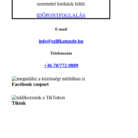
szeretettel fordulok feléd.
IDŐPONTFOGLALÁS
E-mail
info@szlifkatunde.hu
Telefonszám
+36-70/772-9009
Facebook csoport
Tiktok