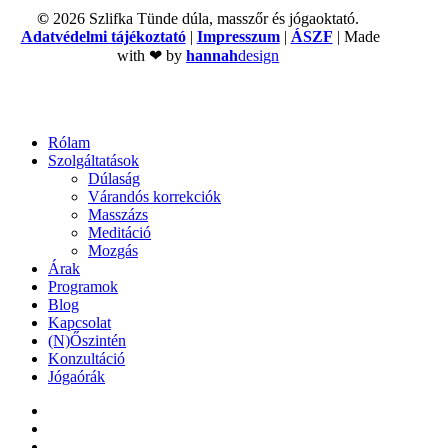
©
2026
Szlifka Tünde dúla, masszőr és jógaoktató.
Adatvédelmi tájékoztató
|
Impresszum
|
ÁSZF
| Made
with ❤ by
hannah
design
Close
Rólam
Menu
Szolgáltatások
Dúlaság
Várandós korrekciók
Masszázs
Meditáció
Mozgás
Árak
Programok
Blog
Kapcsolat
(N)Őszintén
Konzultáció
Jógaórák
facebook
youtube
tiktok