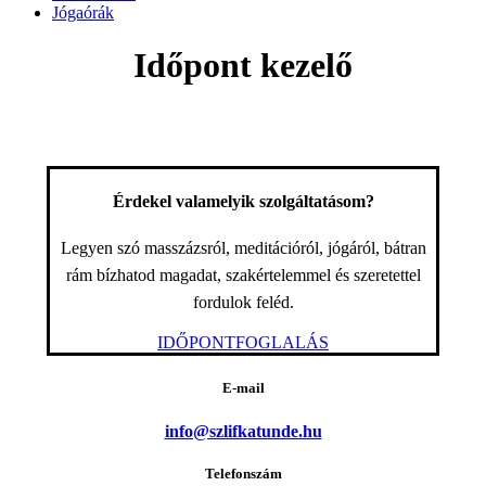
Jógaórák
Időpont kezelő
Érdekel valamelyik szolgáltatásom?
Legyen szó masszázsról, meditációról, jógáról, bátran
rám bízhatod magadat, szakértelemmel és szeretettel
fordulok feléd.
IDŐPONTFOGLALÁS
E-mail
info@szlifkatunde.hu
Telefonszám