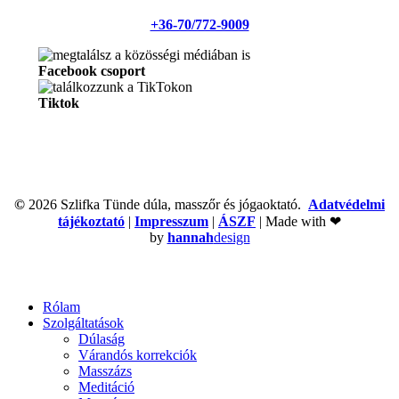
+36-70/772-9009
Facebook csoport
Tiktok
©
2026
Szlifka Tünde dúla, masszőr és jógaoktató.
Adatvédelmi
tájékoztató
|
Impresszum
|
ÁSZF
| Made with ❤
by
hannah
design
Close
Rólam
Menu
Szolgáltatások
Dúlaság
Várandós korrekciók
Masszázs
Meditáció